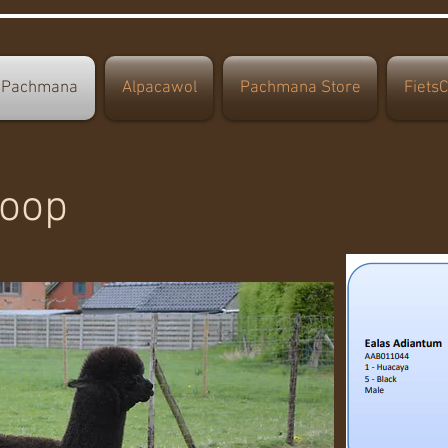
 Pachmana
Alpacawol
Pachmana Store
Fiets
koop