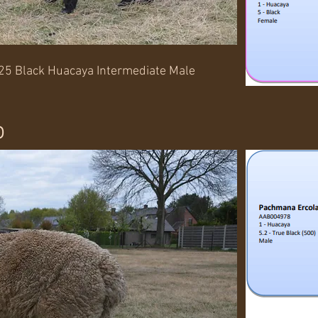
25 Black Huacaya Intermediate Male
o