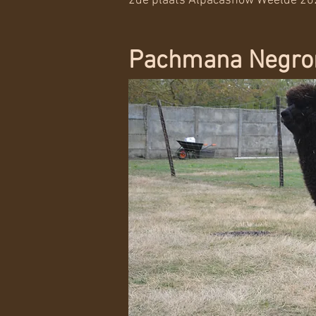
2de plaats Alpacashow Weelde 20
Pachmana Negro