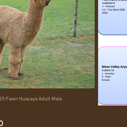
25 Fawn Huacaya Adult Male
o