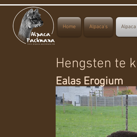
Home
Alpaca's
Alpaca
Hengsten te 
Ealas Erogium